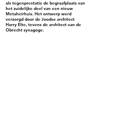
als tegenprestatie de begraafplaats van
het zuidelijke deel van een nieuw
Metaheirhuis. Het ontwerp werd
verzorgd door de Joodse architect
Harry Elte, tevens de architect van de
Obrecht synagoge.
Hoewel sober vormgegeven, zeker in
vergelijking met het door hem
ontworpen Metaheirhuis voor de
begraafplaats in Muiderberg, had het
ontwerp overeenkomsten met de
Obrechtsynagoge. Het werd geopend
in januari 1931.