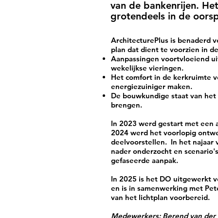
van de bankenrijen. He
grotendeels in de oorsp
ArchitecturePlus is benaderd 
plan dat dient te voorzien in 
Aanpassingen voortvloeiend ui
wekelijkse vieringen.
Het comfort in de kerkruimte 
energiezuiniger maken.
De bouwkundige staat van het
brengen.
In 2023 werd gestart met een 
2024 werd het voorlopig ontwe
deelvoorstellen. In het najaa
nader onderzocht en scenario'
gefaseerde aanpak.
In 2025 is het DO uitgewerkt v
en is in samenwerking met Pe
van het lichtplan voorbereid.
Medewerkers: Berend van der 