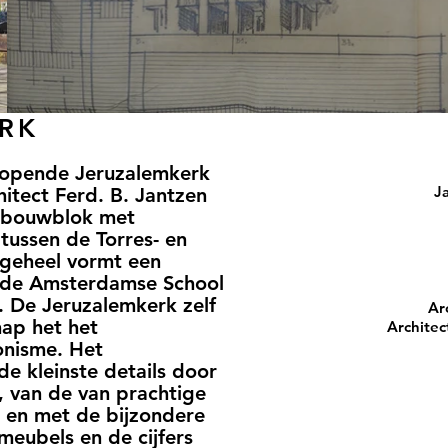
RK
eopende Jeruzalemkerk
J
itect Ferd. B. Jantzen
n bouwblok met
tussen de Torres- en
 geheel vormt een
or de Amsterdamse School
 De Jeruzalemkerk zelf
Ar
hap het het
Architec
onisme. Het
de kleinste details door
, van de van prachtige
t en met de bijzondere
meubels en de cijfers